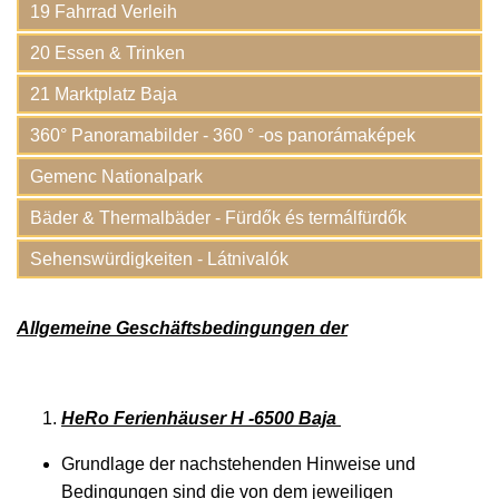
19 Fahrrad Verleih
20 Essen & Trinken
21 Marktplatz Baja
360° Panoramabilder - 360 ° -os panorámaképek
Gemenc Nationalpark
Bäder & Thermalbäder - Fürdők és termálfürdők
Sehenswürdigkeiten - Látnivalók
Allgemeine Geschäftsbedingungen der
HeRo Ferienhäuser H -6500 Baja
Grundlage der nachstehenden Hinweise und
Bedingungen sind die von dem jeweiligen