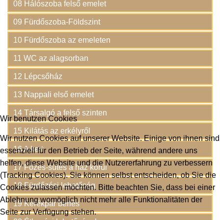
08 Hálószoba felső emelet
09 Fürdőszoba-Földszint
10 Fürdőszoba az emeleten
11 WC az alagsorban
12 Lépcsőház
13 Nappali első emelet
14 Társalgó a felső szinten
Wir benutzen Cookies
15 Kilátás az erkélyről
Wir nutzen Cookies auf unserer Website. Einige von ihnen sind
16 A kert
essenziell für den Betrieb der Seite, während andere uns
helfen, diese Website und die Nutzererfahrung zu verbessern
17 Főzés-sütés a ház körül
(Tracking Cookies). Sie können selbst entscheiden, ob Sie die
18 Fürdőzési lehetőség
Cookies zulassen möchten. Bitte beachten Sie, dass bei einer
Ablehnung womöglich nicht mehr alle Funktionalitäten der
19 Kerékpár bérlés
Seite zur Verfügung stehen.