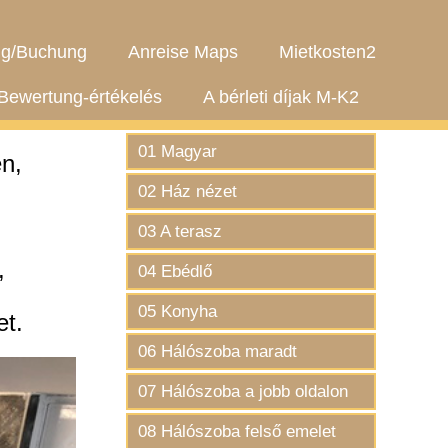
g/Buchung
Anreise Maps
Mietkosten2
Bewertung-értékelés
A bérleti díjak M-K2
01 Magyar
n,
02 Ház nézet
03 A terasz
,
04 Ebédlő
05 Konyha
et.
06 Hálószoba maradt
07 Hálószoba a jobb oldalon
08 Hálószoba felső emelet