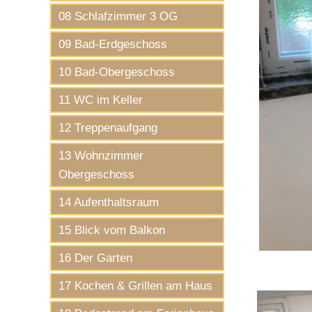
08 Schlafzimmer 3 OG
09 Bad-Erdgeschoss
10 Bad-Obergeschoss
11 WC im Keller
12 Treppenaufgang
13 Wohnzimmer
Obergeschoss
14 Aufenthaltsraum
15 Blick vom Balkon
16 Der Garten
17 Kochen & Grillen am Haus