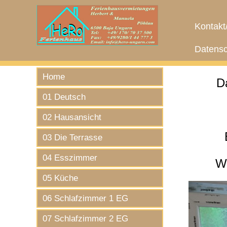
Kontakt
Datensc
Home
D
01 Deutsch
02 Hausansicht
03 Die Terrasse
04 Esszimmer
Wa
05 Küche
06 Schlafzimmer 1 EG
07 Schlafzimmer 2 EG