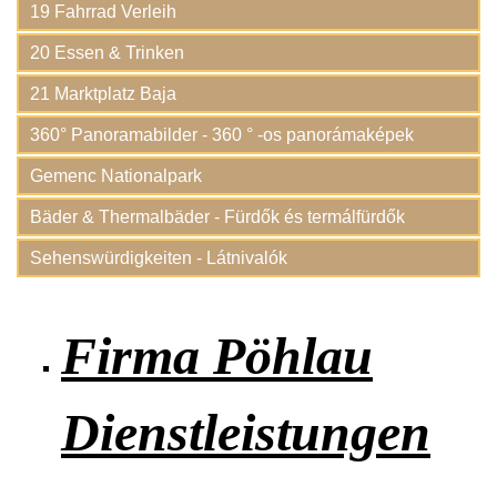
19 Fahrrad Verleih
20 Essen & Trinken
21 Marktplatz Baja
360° Panoramabilder - 360 ° -os panorámaképek
Gemenc Nationalpark
Bäder & Thermalbäder - Fürdők és termálfürdők
Sehenswürdigkeiten - Látnivalók
Firma Pöhlau
Dienstleistungen