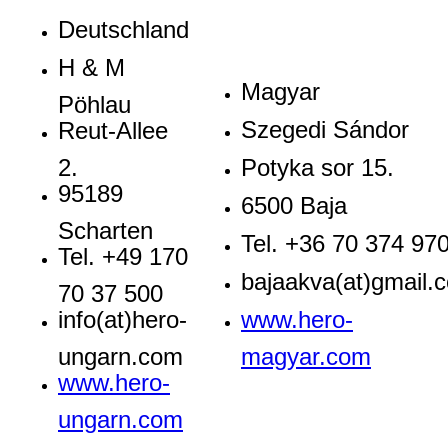
Deutschland
H & M
Magyar
Pöhlau
Szegedi Sándor
Reut-Allee
2.
Potyka sor 15.
95189
6500 Baja
Scharten
Tel. +36 70 374 97
Tel. +49 170
bajaakva(at)gmail.
70 37 500
info(at)hero-
www.hero-
ungarn.com
magyar.com
www.hero-
ungarn.com